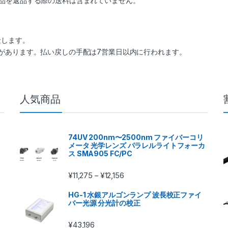
製品を返品する際の送料は含まれていません。
返金します。
要があります。払い戻しの手配は7営業日以内に行われます。
人気商品
74UV 200nm〜2500nm ファイバーコリ
メータ 光学レンズ パラレルライトフォーカ
ス SMA905 FC/PC
¥
11,275
¥
12,156
–
HG-1 水銀アルゴンランプ 波長校正ファイ
バー光源 分光計の校正
¥
43,196