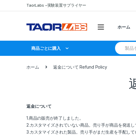
Skip
Skip
TaorLabs –実験装置サプライヤー
to
to
navigation
content
ホーム
Search
商品ごとに購入
for:
ホーム
返金について Refund Policy
返金について
1.商品の販売が終了しました。
2.カスタマイズされていない商品。売り手が商品を発送
3.カスタマイズされた製品。売り手がまだ生産を手配し