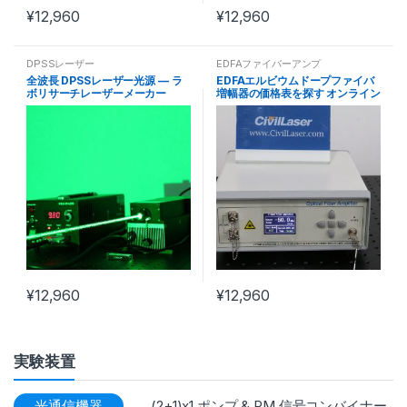
¥
12,960
¥
12,960
DPSSレーザー
EDFAファイバーアンプ
全波長 DPSSレーザー光源 — ラ
EDFAエルビウムドープファイバ
ボリサーチレーザーメーカー
増幅器の価格表を探す オンライン
注文
¥
12,960
¥
12,960
実験装置
光通信機器
(2+1)x1 ポンプ & PM 信号コンバイナー