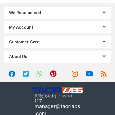
We Recommend
My Account
Customer Care
About Us
質問があります ? Call us
24/7!
manager@taorlabs
.com