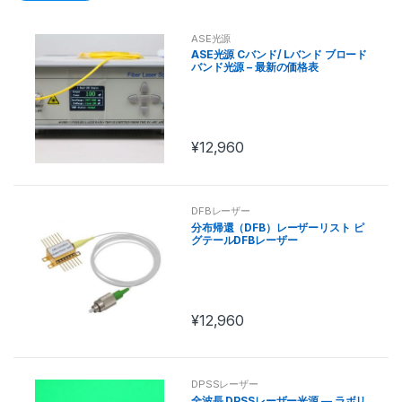
s
ASE光源
e
ASE光源 Cバンド/ Lバンド ブロード
バンド光源 – 最新の価格表
l
T
¥
12,960
a
b
DFBレーザー
s
分布帰還（DFB）レーザーリスト ピ
グテールDFBレーザー
¥
12,960
DPSSレーザー
全波長 DPSSレーザー光源 — ラボリ