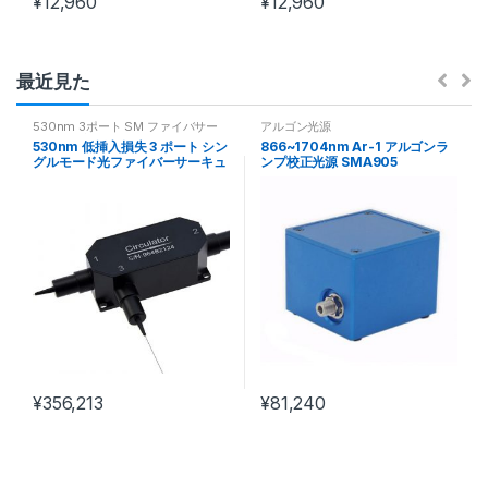
¥
12,960
¥
12,960
最近見た
530nm 3ポート SM ファイバサー
アルゴン光源
キュレータ
530nm 低挿入損失 3 ポート シン
866~1704nm Ar-1 アルゴンラ
グルモード光ファイバーサーキュ
ンプ校正光源 SMA905
レーター
60*45*40mm 分光分析装置用
¥
356,213
¥
81,240