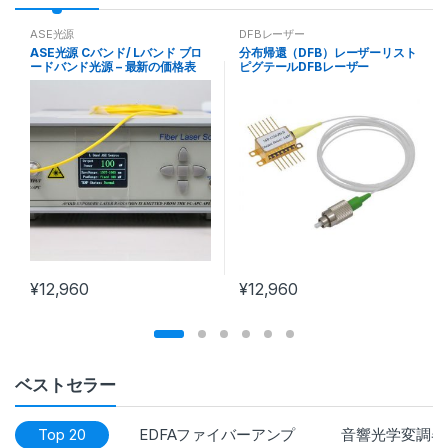
r
ASE光源
DFBレーザー
ASE光源 Cバンド/ Lバンド ブロ
分布帰還（DFB）レーザーリスト
o
ードバンド光源 – 最新の価格表
ピグテールDFBレーザー
d
u
c
t
C
¥
12,960
¥
12,960
a
r
o
ベストセラー
u
Top 20
EDFAファイバーアンプ
音響光学変調器(