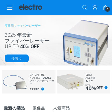
Skip
Skip
to
to
0
navigation
content
実験用ファイバーレーザー
2025 年最新
ファイバーレーザー
UP TO
40% OFF
今買う
CATCH THE
EDFA
HOTTEST
DEALS
ASE光源
ファイバー結合レーザ
もっと
ー
UP TO
40%
OFF
今すぐ購入
P
最新の製品
販促品
人気商品