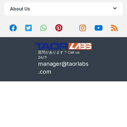
About Us
質問があります ? Call us
24/7!
manager@taorlabs
.com