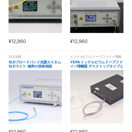
¥
12,960
¥
12,960
SLD光源
イッテルビウムドープファイバ増幅
器(YDFA)
SLDブロードバンド光源カスタム
YDFA イッテルビウムドープファ
SLDライト-無料の技術相談
イバ増幅器 デスクトップタイプと
モジュールタイプ
¥
12,960
¥
12,960