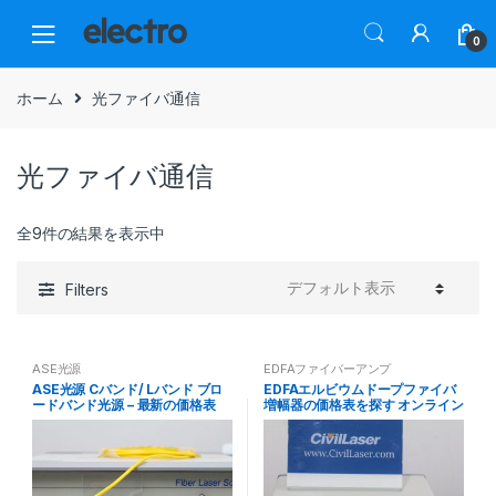
Skip
Skip
to
to
0
navigation
content
ホーム
光ファイバ通信
光ファイバ通信
全9件の結果を表示中
Filters
ASE光源
EDFAファイバーアンプ
ASE光源 Cバンド/ Lバンド ブロ
EDFAエルビウムドープファイバ
ードバンド光源 – 最新の価格表
増幅器の価格表を探す オンライン
注文