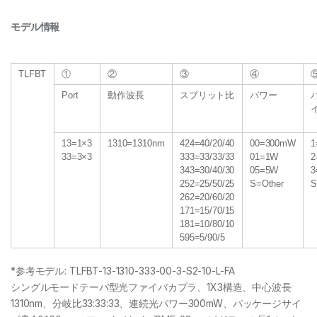
モデル情報
TLFBT
①
②
③
④
Port
動作波長
スプリット比
パワー
13=1×3
1310=1310nm
424=40/20/40
00=300mW
1
33=3×3
333=33/33/33
01=1W
2
343=30/40/30
05=5W
3
252=25/50/25
S=Other
S
262=20/60/20
171=15/70/15
181=10/80/10
595=5/90/5
*参考モデル: TLFBT-13-1310-333-00-3-S2-10-L-FA
シングルモードテーパ型光ファイバカプラ、1X3構造、中心波長
1310nm、分岐比33:33:33、連続光パワー300mW、パッケージサイ