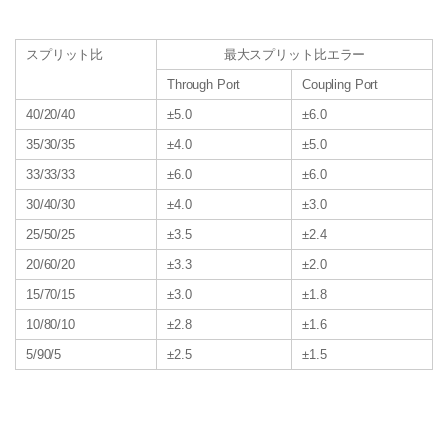
スプリット比
最大スプリット比エラー
Through Port
Coupling Port
40/20/40
±5.0
±6.0
35/30/35
±4.0
±5.0
33/33/33
±6.0
±6.0
30/40/30
±4.0
±3.0
25/50/25
±3.5
±2.4
20/60/20
±3.3
±2.0
15/70/15
±3.0
±1.8
10/80/10
±2.8
±1.6
5/90/5
±2.5
±1.5