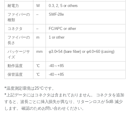
耐電力
W
0.3, 2, 5 or others
ファイバーの
–
SMF-28e
種類
コネクタ
–
FC/APC or other
ファイバーの
m
1 or other
長さ
パッケージサ
mm
φ3.0×54 (bare fiber) or φ4.0×60 (casing)
イズ
動作温度
℃
-40～+85
保管温度
℃
-40～+85
*温度測定環境は25℃です。
*上記データにはコネクタは含まれておりません。 コネクタを追加
すると、波長ごとに挿入損失が異なり、リターンロスが 5dB 減少
します。 確認のためお問い合わせください。