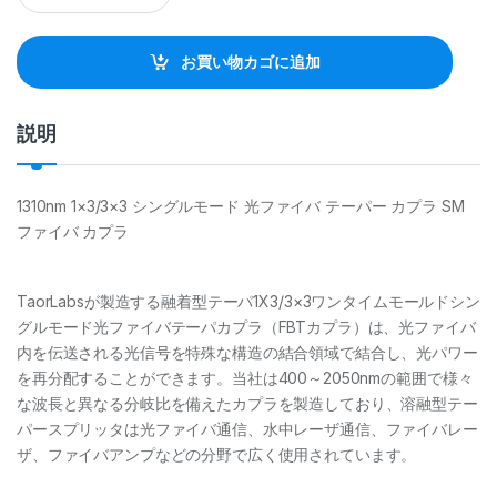
a
n
t
お買い物カゴに追加
i
t
y
説明
1310nm 1×3/3×3 シングルモード 光ファイバ テーパー カプラ SM
ファイバ カプラ
TaorLabsが製造する融着型テーパ1X3/3×3ワンタイムモールドシン
グルモード光ファイバテーパカプラ（FBTカプラ）は、光ファイバ
内を伝送される光信号を特殊な構造の結合領域で結合し、光パワー
を再分配することができます。当社は400～2050nmの範囲で様々
な波長と異なる分岐比を備えたカプラを製造しており、溶融型テー
パースプリッタは光ファイバ通信、水中レーザ通信、ファイバレー
ザ、ファイバアンプなどの分野で広く使用されています。