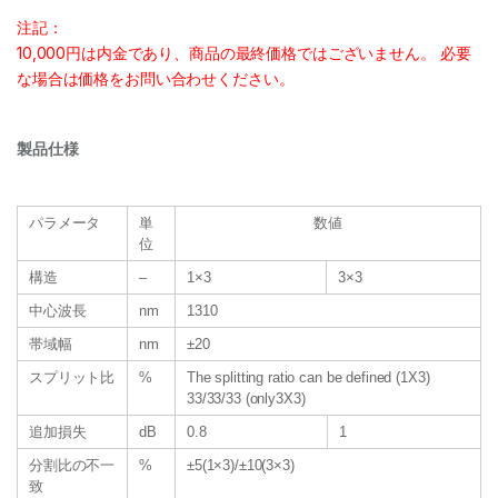
注記：
10,000円は内金であり、商品の最終価格ではございません。 必要
な場合は価格をお問い合わせください。
製品仕様
パラメータ
単
数値
位
構造
–
1×3
3×3
中心波長
nm
1310
帯域幅
nm
±20
スプリット比
%
The splitting ratio can be defined (1X3)
33/33/33 (only3X3)
追加損失
dB
0.8
1
分割比の不一
%
±5(1×3)/±10(3×3)
致