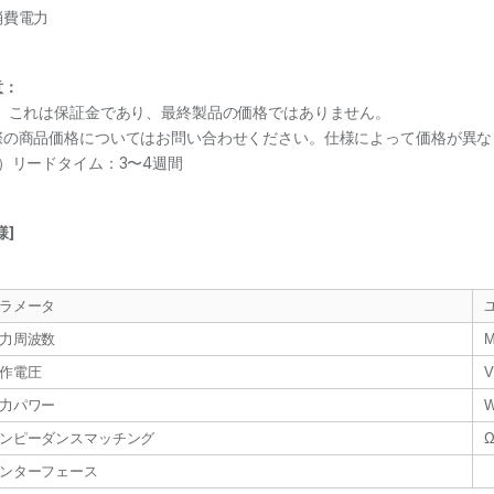
消費電力
意：
1）これは保証金であり、最終製品の価格ではありません。
際の商品価格についてはお問い合わせください。仕様によって価格が異な
2）リードタイム：3〜4週間
様]
ラメータ
力周波数
M
作電圧
V
力パワー
ンピーダンスマッチング
ンターフェース