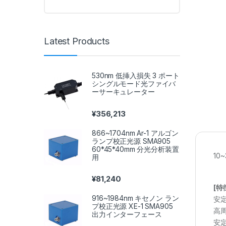
Latest Products
530nm 低挿入損失 3 ポート
シングルモード光ファイバ
ーサーキュレーター
¥
356,213
866~1704nm Ar-1 アルゴン
ランプ校正光源 SMA905
60*45*40mm 分光分析装置
10
用
¥
81,240
[特
916~1984nm キセノン ラン
安
プ校正光源 XE-1 SMA905
高
出力インターフェース
安