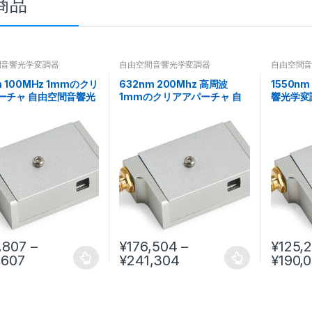
商品
間音響光学変調器
自由空間音響光学変調器
自由空間
m 100MHz 1mmのクリ
632nm 200Mhz 高周波
1550n
ーチャ 自由空間音響光
1mmのクリアアパーチャ 自
響光学変
 AOM
由空間音響光学変調器 AOM
,807
–
¥
176,504
–
¥
125,
,607
¥
241,304
¥
190,