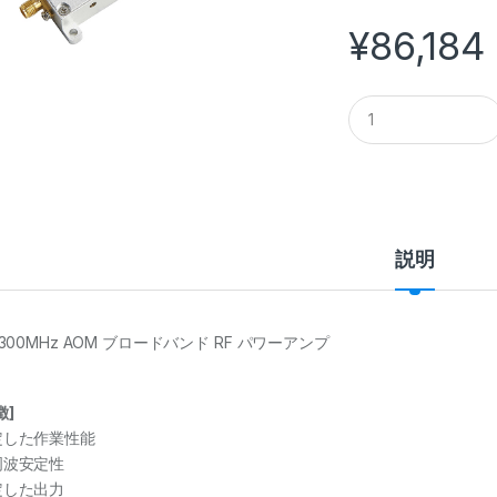
¥
86,184
Q
u
a
n
t
i
t
y
説明
~300MHz AOM ブロードバンド RF パワーアンプ
徴]
定した作業性能
周波安定性
定した出力