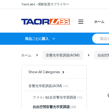
Skip
Skip
TaorLabs –実験装置サプライヤー
to
to
navigation
content
ホーム
Search
商品ごとに購入
for:
ホーム
音響光学変調器(AOM)
自由空
Show All Categories
音響光学変調器(AOM)
(41)
ファイバ結合音響光学変調器
(10)
自由空間音響光学変調器
(33)