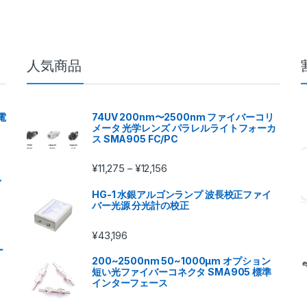
人気商品
電
74UV 200nm〜2500nm ファイバーコリ
メータ 光学レンズ パラレルライトフォーカ
ス SMA905 FC/PC
¥
11,275
¥
12,156
–
イ
HG-1 水銀アルゴンランプ 波長校正ファイ
バー光源 分光計の校正
¥
43,196
ー
200~2500nm 50~1000μm オプション
短い光ファイバーコネクタ SMA905 標準
インターフェース