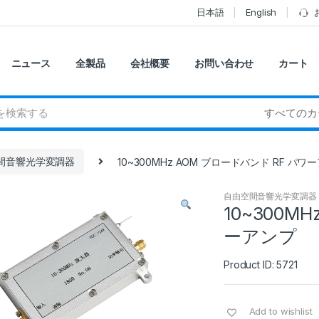
日本語
English
ニュース
全製品
会社概要
お問い合わせ
カート
間音響光学変調器
10~300MHz AOM ブロードバンド RF パワ
自由空間音響光学変調器
10~300M
ーアンプ
Product ID: 5721
Add to wishlist