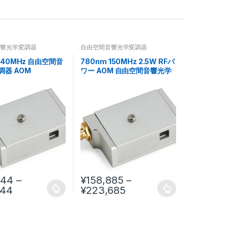
音響光学変調器
自由空間音響光学変調器
m 40MHz 自由空間音
780nm 150MHz 2.5W RFパ
調器 AOM
ワー AOM 自由空間音響光学
変調器
244
–
¥
158,885
–
044
¥
223,685