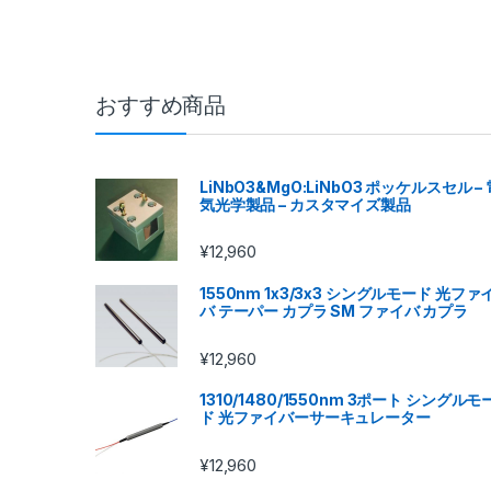
おすすめ商品
LiNbO3&MgO:LiNbO3 ポッケルスセル – 
気光学製品 – カスタマイズ製品
¥
12,960
1550nm 1x3/3x3 シングルモード 光ファ
バ テーパー カプラ SM ファイバ カプラ
¥
12,960
1310/1480/1550nm 3ポート シングルモ
ド 光ファイバーサーキュレーター
¥
12,960