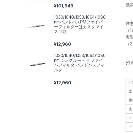
低
¥
101,549
1030/1040/1053/1064/1080
nmバンドパスPMファイバ
注
ーフィルターはカスタマイ
（
ズ可能
実
（
¥
12,960
1030/1040/1053/1064/1080
nm シングルモード ファイ
[仕
バフィルタ バンドパスフィ
ルタ
¥
12,960
パ
出
動
出
イ
イ