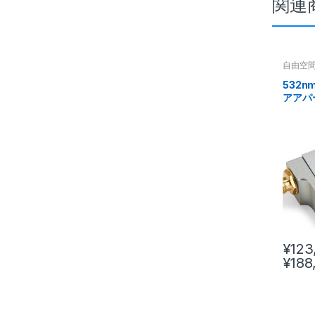
関連
自由空
532n
アアパ
学変調器
¥
123
¥
188