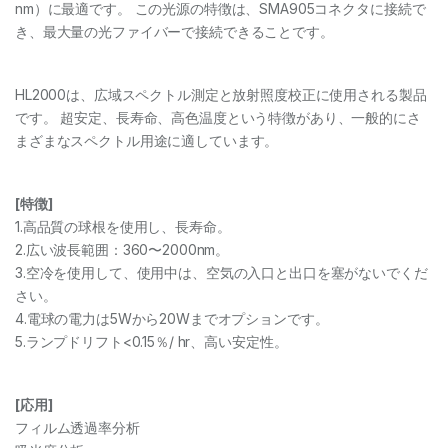
nm）に最適です。 この光源の特徴は、SMA905コネクタに接続で
き、最大量の光ファイバーで接続できることです。
HL2000は、広域スペクトル測定と放射照度校正に使用される製品
です。 超安定、長寿命、高色温度という特徴があり、一般的にさ
まざまなスペクトル用途に適しています。
[特徴]
1.高品質の球根を使用し、長寿命。
2.広い波長範囲：360〜2000nm。
3.空冷を使用して、使用中は、空気の入口と出口を塞がないでくだ
さい。
4.電球の電力は5Wから20Wまでオプションです。
5.ランプドリフト<0.15％/ hr、高い安定性。
[応用]
フィルム透過率分析