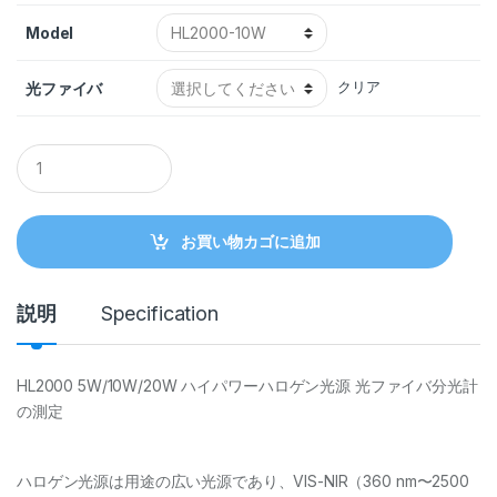
Model
光ファイバ
クリア
Q
u
a
n
t
お買い物カゴに追加
i
t
y
説明
Specification
HL2000 5W/10W/20W ハイパワーハロゲン光源 光ファイバ分光計
の測定
ハロゲン光源は用途の広い光源であり、VIS-NIR（360 nm〜2500