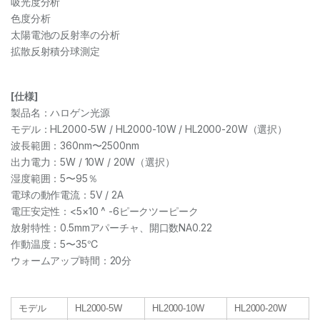
吸光度分析
色度分析
太陽電池の反射率の分析
拡散反射積分球測定
[仕様]
製品名：ハロゲン光源
モデル：HL2000-5W / HL2000-10W / HL2000-20W（選択）
波長範囲：360nm〜2500nm
出力電力：5W / 10W / 20W（選択）
湿度範囲：5〜95％
電球の動作電流：5V / 2A
電圧安定性：<5×10 ^ -6ピークツーピーク
放射特性：0.5mmアパーチャ、開口数NA0.22
作動温度：5〜35℃
ウォームアップ時間：20分
モデル
HL2000-5W
HL2000-10W
HL2000-20W