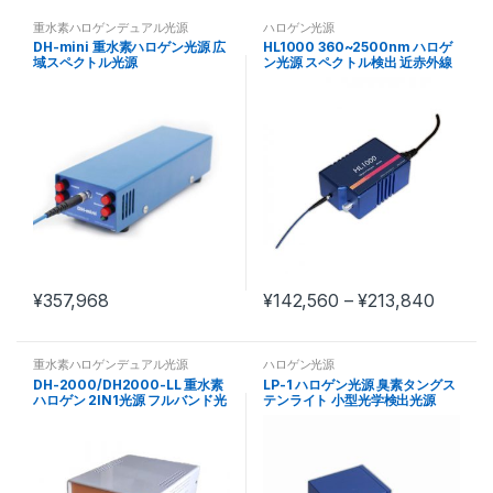
重水素ハロゲンデュアル光源
ハロゲン光源
DH-mini 重水素ハロゲン光源 広
HL1000 360~2500nm ハロゲ
域スペクトル光源
ン光源 スペクトル検出 近赤外線
パワー調整可能な光源
¥
357,968
¥
142,560
–
¥
213,840
重水素ハロゲンデュアル光源
ハロゲン光源
DH-2000/DH2000-LL 重水素
LP-1 ハロゲン光源 臭素タングス
ハロゲン 2IN1光源 フルバンド光
テンライト 小型光学検出光源
源