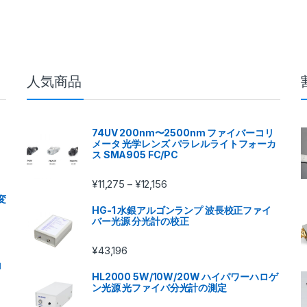
人気商品
74UV 200nm〜2500nm ファイバーコリ
メータ 光学レンズ パラレルライトフォーカ
ス SMA905 FC/PC
¥
11,275
¥
12,156
–
変
HG-1 水銀アルゴンランプ 波長校正ファイ
バー光源 分光計の校正
¥
43,196
ロ
HL2000 5W/10W/20W ハイパワーハロゲ
ン光源 光ファイバ分光計の測定