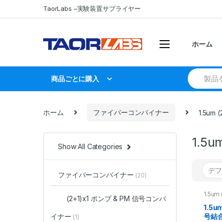
Skip
Skip
TaorLabs –実験装置サプライヤー
to
to
navigation
content
ホーム
Search
商品ごとに購入
for:
ホーム
ファイバーコンバイナー
1.5um
1.5
Show All Categories
ファイバーコンバイナー
(20)
1.5um
(2+1)
x1 ポンプ & PM 信号コンバ
ンバイ
1.5u
イナー
号結
(1)