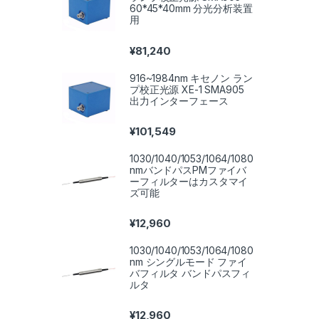
60*45*40mm 分光分析装置
用
¥
81,240
916~1984nm キセノン ラン
プ校正光源 XE-1 SMA905
出力インターフェース
¥
101,549
1030/1040/1053/1064/1080
nmバンドパスPMファイバ
ーフィルターはカスタマイ
ズ可能
¥
12,960
1030/1040/1053/1064/1080
nm シングルモード ファイ
バフィルタ バンドパスフィ
ルタ
¥
12,960