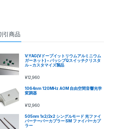
割引商品
V:YAG(Vドープイットリウムアルミニウム
ガーネット) – パッシブQスイッチクリスタ
ル – カスタマイズ製品
¥
12,960
1064nm 120MHz AOM 自由空間音響光学
変調器
¥
12,960
505nm 1x2/2x2 シングルモード 光ファイ
バーテーパーカプラー SM ファイバーカプ
ラー