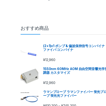
おすすめ商品
(2+1)x1 ポンプ & 偏波保持信号コンバイナ
ファイバ コンバイナ
¥
12,960
1550nm 60MHz AOM 自由空間音響光学
調器 カスタマイズ
¥
12,960
ラマンプローブ ラマンファイバー 蛍光プ
ーブ 蛍光光ファイバー
¥
610,200
¥
745,200
–