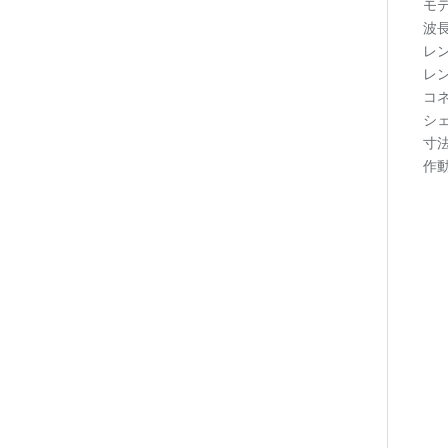
モデ
波長
レン
レン
コネ
シ
寸法
作動