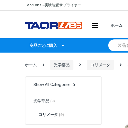
Skip
Skip
TaorLabs –実験装置サプライヤー
to
to
navigation
content
ホーム
Search
商品ごとに購入
for:
ホーム
光学部品
コリメータ
Show All Categories
光学部品
(9)
コリメータ
(9)