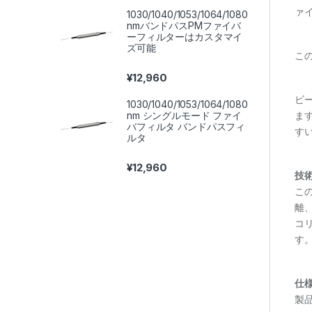
ァイ
1030/1040/1053/1064/1080
nmバンドパスPMファイバ
ーフィルターはカスタマイ
ズ可能
こ
¥
12,960
ビー
1030/1040/1053/1064/1080
nm シングルモード ファイ
ま
バフィルタ バンドパスフィ
す
ルタ
¥
12,960
技
この
離
コ
す
仕
製