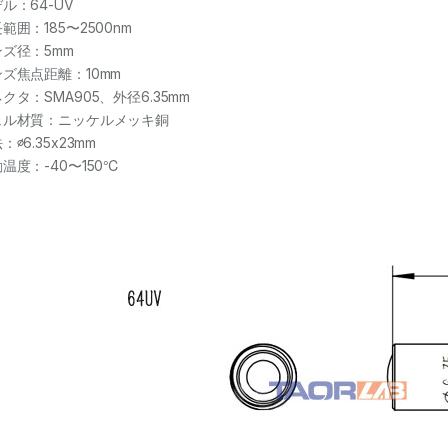
ル：64-UV
範囲：185〜2500nm
ズ径：5mm
ズ焦点距離：10mm
クタ：SMA905、外径6.35mm
ェル材質：ニッケルメッキ銅
：∅6.35x23mm
温度：-40〜150℃