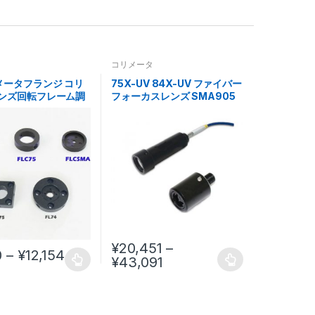
タ
コリメータ
メータフランジ コリ
75X-UV 84X-UV ファイバー
ンズ回転フレーム調
フォーカスレンズ SMA905
機器
コリメーター Φ10mm
Φ25.4mm カップリングレン
ズ
¥
20,451
–
0
–
¥
12,154
¥
43,091