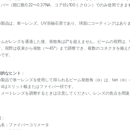
バー（開口数0.22〜0.37NA、コア径≧100ミクロン）でのみ使用できま
の製品は、単一レンズ、UV溶融石英であり、球面にコーティングはあり
ムがレンズを通過した後、発散角は2°を超えません。ビームの視野は、UV-
す。視野は収束から発散（〜45°）まで調整でき、複数のコネクタを備
いです。
術的なヒント
：
製品で単一レンズを使用して得られるビーム発散角（α）は、tan（α）= 
、dはスリット幅またはファイバー径です。
リメートレンズを調整するときは注意してください。レンズの焦点を間違
。
様
：
品名：ファイバーコリメータ