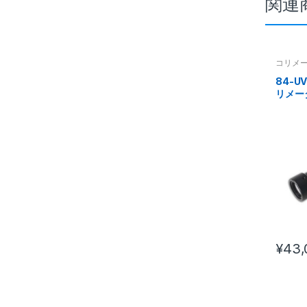
関連
コリメ
84-U
リメー
ズ Φ2
レンズ
¥
43,