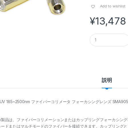
Add to wishlist
¥
13,478
Q
u
a
n
t
i
t
y
説明
-UV 185~2500nm ファイバーコリメータ フォーカシングレンズ SMA
の製品は、ファイバーコリメーションまたはカップリングフォーカシング
モードまたはマルチモードのファイバーを接続できます。カップリングと