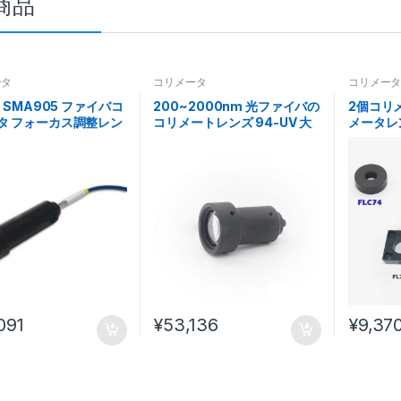
商品
ータ
コリメータ
コリメー
V SMA905 ファイバコ
200~2000nm 光ファイバの
2個コリ
タ フォーカス調整レン
コリメートレンズ 94-UV 大
メータレ
5.4 mm カップリング
口径シングルレンズ
整 光学
091
¥
53,136
¥
9,37