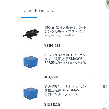
Latest Products
530nm 低挿入損失 3 ポート
シングルモード光ファイバ
ーサーキュレーター
¥
356,213
866~1704nm Ar-1 アルゴン
ランプ校正光源 SMA905
60*45*40mm 分光分析装置
用
¥
81,240
916~1984nm キセノン ラン
64
プ校正光源 XE-1 SMA905
出力インターフェース
こ
¥
101,549
ル