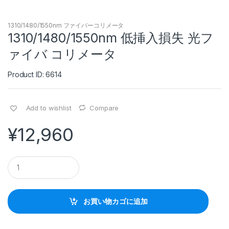
1310/1480/1550nm ファイバーコリメータ
1310/1480/1550nm 低挿入損失 光フ
ァイバ コリメータ
Product ID: 6614
Add to wishlist
Compare
¥
12,960
Q
u
a
n
t
お買い物カゴに追加
i
t
y