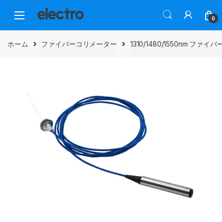
Skip
Skip
to
to
0
navigation
content
ホーム
ファイバーコリメーター
1310/1480/1550nm ファ