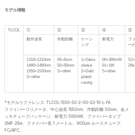
モデル情報
TLCOL
①
②
③
④
⑤
動作波長
作動距離
ケーシ
耐電力
フ
ング
ー
1310=1310nm
05=5mm
1=Glass
00=300mW
S2
1480=1480nm
50=50mm
sleeve
01=1W
28e
1550=1550nm
S=other
2=Gold
S=other
S=other
plated
casing
*モデルリファレンス: TLCOL-1550-50-2-00-S2-10-L-FA
ファイバーコリメータ、中心波長 1550nm、作動距離 50mm、金メ
ッキチューブパッケージ、耐電力 500mW、ファイバータイプ
SMF-28e、ファイバー長 1 メートル、900um ルースチューブ、
FC/APC。