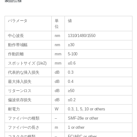
製品仕様
パラメータ
単
値
位
中心波長
nm
1310/1480/1550
動作帯域幅
nm
±30
作動距離
mm
5-100
スポットサイズ (1/e2)
mm
≤0.6
代表的な挿入損失
dB
0.3
最大挿入損失
dB
0.4
リターンロス
dB
≥50
偏波依存損失
dB
≤0.2
耐電力
W
0.3, 1, 5, 10 or others
ファイバーの種類
–
SMF-28e or other
ファイバーの長さ
m
1 or other
コネクタの種類
–
FC/APC or other