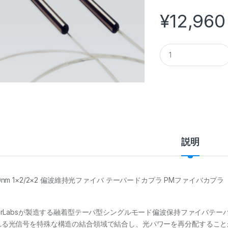
¥
12,960
Q
u
a
n
t
i
t
y
説明
0nm 1×2/2×2 偏波維持光ファイバ テーパードカプラ PMファイバカプラ
aorLabsが製造する融着型テーパ型シングルモード偏波保持ファイバテー
れる光信号を特殊な構造の結合領域で結合し、光パワーを再分配することがで