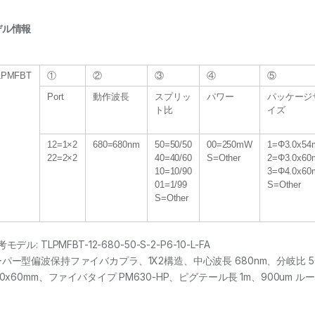
デル情報
LPMFBT
①
②
③
④
⑤
Port
動作波長
スプリッ
パワー
パッケージ
ト比
イズ
12=1×2
680=680nm
50=50/50
00=250mW
1=Φ3.0x5
22=2×2
40=40/60
S=Other
2=Φ3.0x6
10=10/90
3=Φ4.0x6
01=1/99
S=Other
S=Other
モデル: TLPMFBT-12-680-50-S-2-P6-10-L-FA
パー型偏波保持ファイバカプラ、1X2構造、中心波長 680nm、分岐比 5
.0x60mm、ファイバタイプ PM630-HP、ピグテール長 1m、900um
。