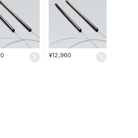
60
¥
12,960