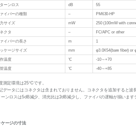
ターンロス
dB
55
ァイバーの種類
–
PM630-HP
力サイズ
mW
250 (100mW with conne
ネクタ
–
FC/APC or other
ァイバーの長さ
m
1
ッケージサイズ
mm
φ3.0X54(bare fiber) or
作温度
℃
-10～+70
管温度
℃
-40～+85
温度測定環境は25℃です。
上記データにはコネクタは含まれておりません。コネクタを追加すると波
ターンロスは5dB減少、消光比は2dB減少し、ファイバの遅軸が揃いますデ
ッケージの寸法