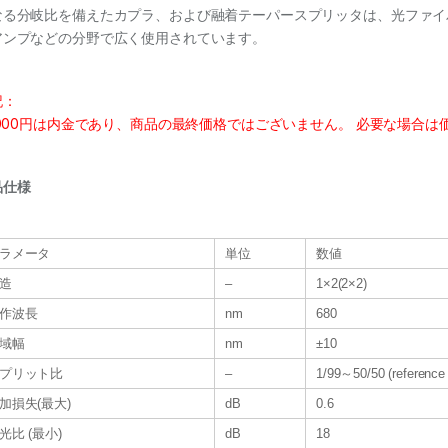
なる分岐比を備えたカプラ、および融着テーパースプリッタは、光ファイ
アンプなどの分野で広く使用されています。
記：
0,000円は内金であり、商品の最終価格ではございません。 必要な場合
品仕様
ラメータ
単位
数値
造
–
1×2(2×2)
作波長
nm
680
域幅
nm
±10
プリット比
–
1/99～50/50 (reference 
加損失(最大)
dB
0.6
光比 (最小)
dB
18