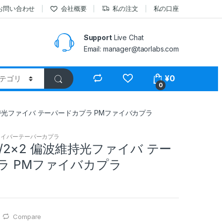
お問い合わせ
会社概要
私の注文
私の口座
Support
Live Chat
Email: manager@taorlabs.com
¥
0
0
偏波維持光ファイバ テーパードカプラ PMファイバカプラ
M ファイバーテーパーカプラ
×2/2×2 偏波維持光ファイバ テー
ラ PMファイバカプラ
Compare