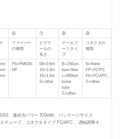
⑥
⑦
⑧
⑨
サ
ファイバー
ピグテ
テールブ
コネクタの
の種類
ールの
ーツタイ
種類
長さ
プ
4mm
P6=PM630-
08=0.8m
B=250um
N=None
0mm
HP
10=1.0m
bare fiber
FP=FC/PC
0mm
15=1.5m
L=900um
FA=FC/APC
S=other
loose
S=other
tube
S=other
0:50、連続光パワー 100mW、パッケージサイズ
 ルースチューブ、コネクタタイプ FC/APC 、遅軸調整キ