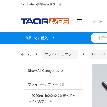
Skip
Skip
TaorLabs –実験装置サプライヤー
to
to
navigation
content
ホーム
Search
商品ごとに購入
for:
ホーム
ファイバーカプラー
680nm 
Show All Categories
ファイバーカプラー
(92)
1030nm 1×2/2×2 2軸動作 PMフ
ァイバカプラ
(1)