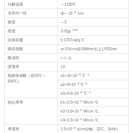
分解温度
～1150℃
-6
光学均一性
dn～10
/cm
硬度
～5
cm3
密度
3.01g/
比熱容量
0.1737cal/g.℃
吸収係数
a<1%/cm@1064nmおよび532nm
吸湿性
いいえ
誘電率
13
-6
-1
熱膨張係数（@25℃～
a1=11×10
℃
900℃）
-6
-1
a2=9×10
℃
-6
-1
a3=0.6×10
℃
-2
熱伝導率
k1=2.0×10
W/cm ℃
-2
k2=3.0×10
W/cm ℃
-2
k3=3.3×10
W/cm ℃
-8
導電率
3.5×10
s/cm(c軸、22℃、1kHz）