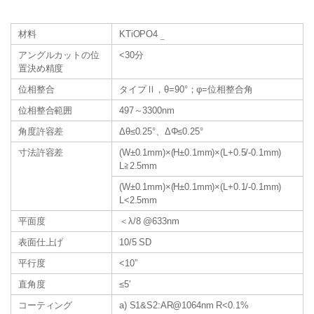
材料
KTiOPO4
_
アングルカットの位
<30分
置決め精度
位相整合
タイプⅡ，θ=90°；φ=位相整合角
位相整合範囲
497～3300nm
角度許容差
Δθ≤0.25°、ΔΦ≤0.25°
寸法許容差
(W±0.1mm)×(H±0.1mm)×(L+0.5/-0.1mm)
L≧2.5mm
(W±0.1mm)×(H±0.1mm)×(L+0.1/-0.1mm)
L<2.5mm
平面度
＜λ/8 @633nm
表面仕上げ
10/5 SD
平行度
<10”
直角度
≤5′
コーティング
a) S1&S2:AR@1064nm R<0.1%