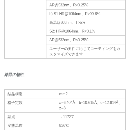
AR@532nm、R<0.25%
b) S1:HR@1064nm、R>99.8%
高温@808nm、T>5%
S2: HR@1064nm、R<0.1%
AR@532nm、R<0.25%
ユーザーの要件に応じてコーティングをカ
スタマイズできます
結晶の物性
_
結晶構造
mm2
格子定数
a=6.404Å、b=10.615Å、c=12.814Å、
z=8
融点
～1172℃
変態温度
936℃