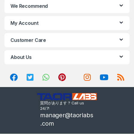
We Recommend
My Account
Customer Care
About Us
質問があります ? Call us
24/7!
manager@taorlabs
.com