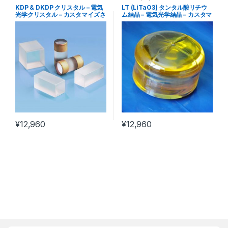
KDP & DKDP クリスタル – 電気
LT (LiTaO3) タンタル酸リチウ
光学クリスタル – カスタマイズさ
ム結晶 – 電気光学結晶 – カスタマ
れた製品
イズ製品
¥
12,960
¥
12,960