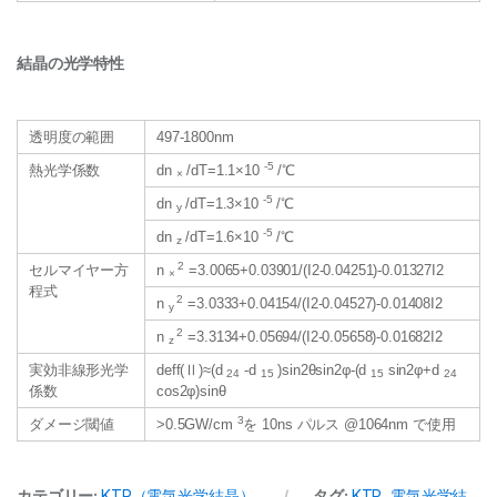
結晶の光学特性
透明度の範囲
497-1800nm
-5
熱光学係数
dn
/dT=1.1×10
/℃
×
-5
dn
/dT=1.3×10
/℃
y
-5
dn
/dT=1.6×10
/℃
z
2
セルマイヤー方
n
=3.0065+0.03901/(I2-0.04251)-0.01327I2
×
程式
2
n
=3.0333+0.04154/(I2-0.04527)-0.01408I2
y
2
n
=3.3134+0.05694/(I2-0.05658)-0.01682I2
z
実効非線形光学
deff(Ⅱ)≈(d
-d
)sin2θsin2φ-(d
sin2φ+d
24
15
15
24
係数
cos2φ)sinθ
3
ダメージ閾値
>0.5GW/cm
を 10ns パルス @1064nm で使用
カテゴリー:
KTP（電気光学結晶）
タグ:
KTP
,
電気光学結