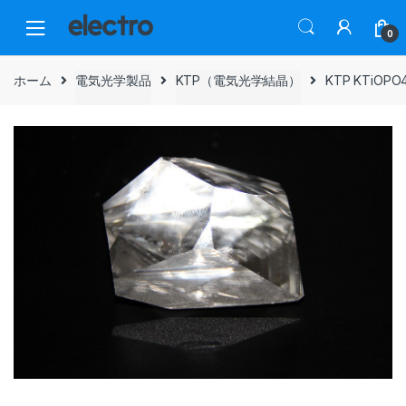
Skip
Skip
to
to
0
navigation
content
ホーム
電気光学製品
KTP（電気光学結晶）
KTP KTiO