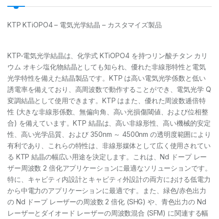
KTP KTiOPO4 – 電気光学結晶 – カスタマイズ製品
KTP-電気光学結晶は、化学式 KTiOPO4 を持つリン酸チタン カリ
ウム オキシ塩化物結晶としても知られ、優れた非線形特性と電気
光学特性を備えた結晶製品です。KTP は高い電気光学係数と低い
誘電率を備えており、高周波数で動作することができ、電気光学 Q
変調結晶として使用できます。KTP はまた、優れた周波数逓倍特
性 (大きな非線形係数、無偏向角、高い光損傷閾値、および位相整
合) を備えています。KTP 結晶は、高い非線形性、高い機械的安定
性、高い光学品質、および 350nm ～ 4500nm の透明度範囲により
有利であり、これらの特性は、非線形媒体として広く使用されてい
る KTP 結晶の幅広い用途を決定します。これは、Nd ドープ レー
ザー周波数 2 倍化アプリケーションに最適なソリューションです。
特に、キャビティ内設計とキャビティ外設計の両方における低電力
から中電力のアプリケーションに最適です。また、緑色/赤色出力
の Nd ドープ レーザーの周波数 2 倍化 (SHG) や、青色出力の Nd
レーザーとダイオード レーザーの周波数混合 (SFM) に関連する幅