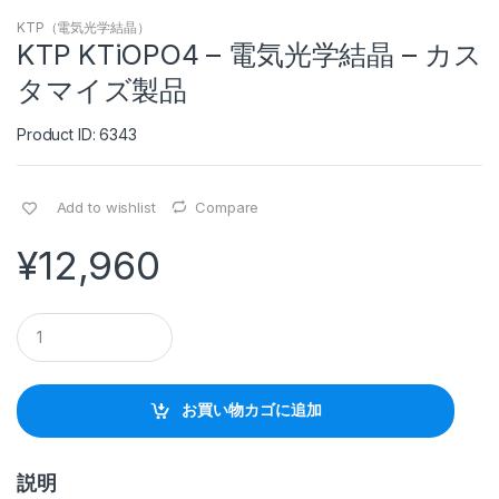
KTP（電気光学結晶）
KTP KTiOPO4 – 電気光学結晶 – カス
タマイズ製品
Product ID: 6343
Add to wishlist
Compare
¥
12,960
Q
u
a
n
t
お買い物カゴに追加
i
t
y
説明